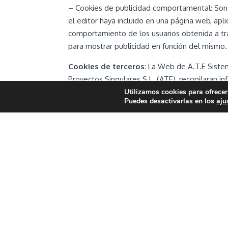
– Cookies de publicidad comportamental: Son aq
el editor haya incluido en una página web, apl
comportamiento de los usuarios obtenida a tra
para mostrar publicidad en función del mismo.
Cookies de terceros
: La Web de A.T.E Sistem
Proyectos Singulares S.L. (ATE), recopilaran in
Utilizamos cookies para ofrecer
relacionados con la actividad del Website y ot
Puedes desactivarlas en los
aju
En particular, este sitio Web utiliza Google An
central en 1600 Amphitheatre Parkway, Mountain
información, incluida la dirección IP del usua
Incluyendo la posible transmisión de dicha in
de Google.
El Usuario acepta expresamente, por la uti
anteriormente mencionados.
Y asimismo rec
Cookies mediante la selección de la configura
permitirle el uso pleno de todas las funcional