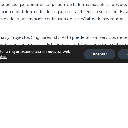
uéllas que permiten la gestión, de la forma más eficaz posible, d
icación o plataforma desde la que presta el servicio solicitado. Es
vés de la observación continuada de sus hábitos de navegación, lo
as y Proyectos Singulares S.L. (ATE) puede utilizar servicios de t
formación con fines estadísticos, de uso del Site por parte del usua
te la mejor experiencia en nuestra web.
ros servicios de Internet.
Aceptar
stes
.
alytics, un servicio analítico de web prestado por Google, Inc. con
 View, California 94043. Para la prestación de estos servicios, es
rio, que será transmitida, tratada y almacenada por Google en los 
formación a terceros por razones de exigencia legal o cuando dicho
lización de este Site, el tratamiento de la información recab
onoce conocer la posibilidad de rechazar el tratamiento de tales
ción apropiada a tal fin en su navegador. Si bien esta opción de
idades del Website.