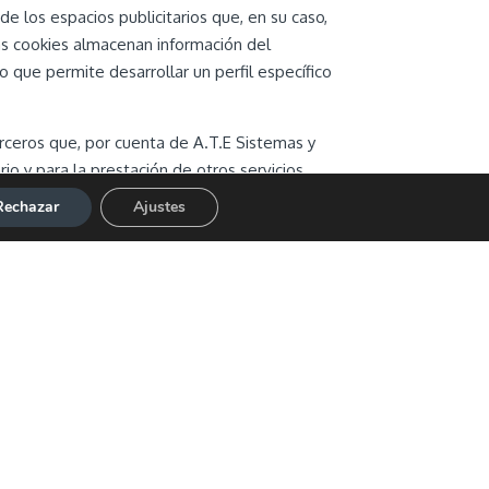
e los espacios publicitarios que, en su caso,
tas cookies almacenan información del
 que permite desarrollar un perfil específico
erceros que, por cuenta de A.T.E Sistemas y
rio y para la prestación de otros servicios
Rechazar
Ajustes
 domicilio en los Estados Unidos con sede
tos utilizan cookies que recopilan la
términos fijados en la Web Google.com.
s terceros procesen la información por cuenta
ada en la forma y con los fines
 datos o información rechazando el uso de
 bloqueo de Cookies en su navegador puede no