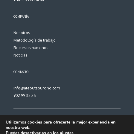
COMPAÑÍA
Nosotros
Metodología de trabajo
Recursos humanos
Noticias
CONTACTO
info@ateoutsourcing.com
902 99 53 26
Utilizamos cookies para ofrecerte la mejor experiencia en
nuestra web.
PRIVACIDAD
Puedes desactivarlas en los
ajustes
.